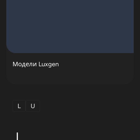
Модели Luxgen
L
U
L