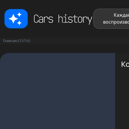
Каждая
воспроизво
Главная
/
LTI
/
TX
/
I
Ко