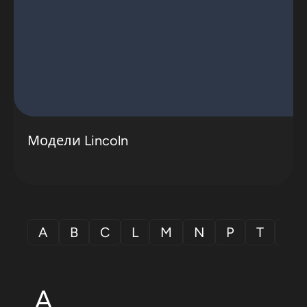
Модели Lincoln
A
B
C
L
M
N
P
T
V
A