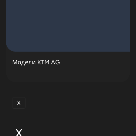
Модели KTM AG
X
X