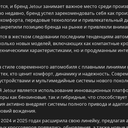
ся, и бренд Jetour занимает важное место среди произ
но недавно, бренд успел зарекомендовать себя как про
комфорта, передовые технологии и привлекательный д
 закрепили позицию бренда на рынке и привлекли внима
ется в жестком следовании последним тенденциям авто
сколько новых моделей, включающих как компактные кро
ехническими характеристиками, но и продуманным инт
в стиле современного автомобиля с плавными линиями 
тех, кто ценит комфорт, динамику и надежность. Соврем
стройствами и мультимедийные системы нового поколен
 Jetour является использование инновационных платф
торы как бензиновые, так и гибридные, что способств
ия активно внедряет системы полного привода и адапт
ловий вождения.
в 2024 и 2025 годах расширила свою линейку, предлаг
вных кроссоверов появились обновления, а также новы