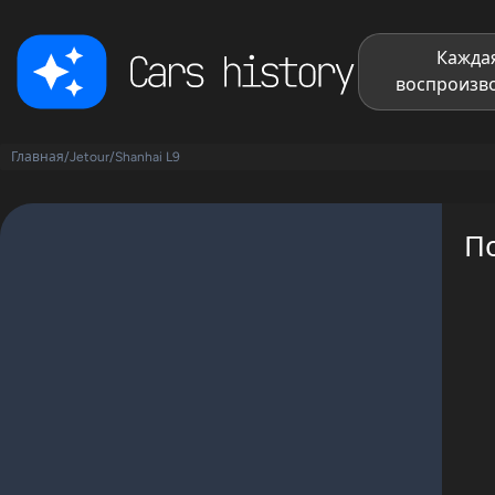
Каждая
воспроизво
Главная
/
Jetour
/
Shanhai L9
По