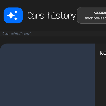
Каждая
воспроизво
Главная
/
HSV
/
Maloo
/
I
К