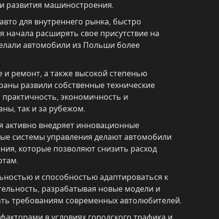
ми развития машиностроения.
вто для внутреннего рынка, быстро
я начала расширять свое присутствие на
делали автомобили из Польши более
 и ремонт, а также высокой степенью
траны развили собственные технические
 практичность, экономичность и
ны, так и за рубежом.
ия активно внедряет инновационные
ные системы управления делают автомобили
ния, которые позволяют снизить расход
ртам.
льностью и способностью адаптироваться к
тельность, разрабатывая новые модели и
вать требованиям современных автолюбителей.
акторами в условиях городского трафика и