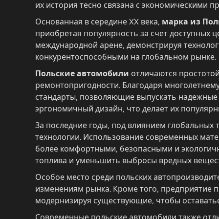
их история тесно связана с экономическими 
Основанная в середине XX века,
марка из По
приобретая популярность за счет доступных ц
международной арене, демонстрируя технолог
конкурентоспособными на глобальном рынке.
Польские автомобили
отличаются простотой 
ремонтопригодности. Благодаря многолетнему
стандарты, позволяющие выпускать надежные
эргономичный дизайн, что делает их популярны
За последние годы, под влиянием глобальных
технологии. Использование современных мате
более комфортными, безопасными и экологичн
топлива и уменьшить выбросы вредных вещест
Особое место среди польских автопроизводите
изменениям рынка. Кроме того, предприятие п
модернизируя существующие, чтобы оставатьс
Современные польские автомобили также отл