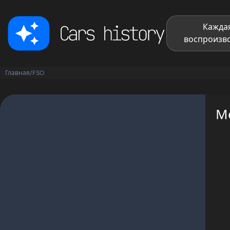
Каждая
воспроизво
Главная
/
FSO
М