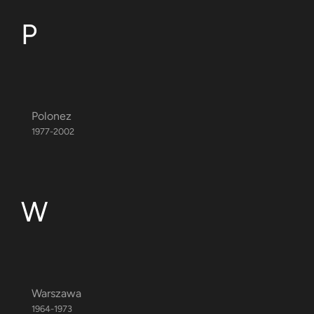
P
Polonez
1977-2002
W
Warszawa
1964-1973