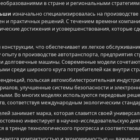
преобразованиями в стране и региональными стратегия
льши
изначально специализировалась на производстве а
ен и практичных решений. С течением времени компани
ические достижения и усовершенствования, которые с
конструкции, что обеспечивает их легкое обслуживание
 опыту в производстве автотранспорта, предприятия с
 и долговечные машины. Современные модели сочетают
ми среди широкого круга потребителей как внутри стра
 тенденций, польская автомобилестроительная индустр
риалов, улучшенные системы безопасности и электрон
ыми. Во многих моделях используются передовые реше
в, соответствуя международным экологическим станда
лей занимает марка, которая славится своей универса
остоянно инвестирует в научно-исследовательскую дея
я в тренде технологического прогресса и соответство
ичаются компактностью и экономичностью — важными ф