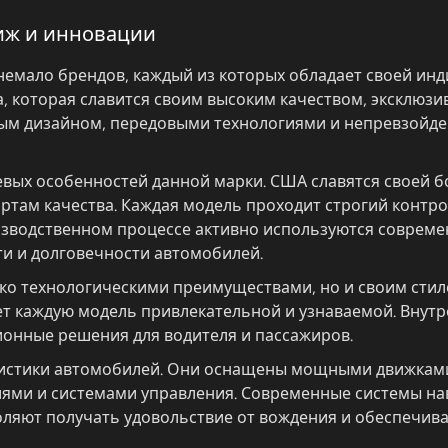
иж и инновации
немало брендов, каждый из которых обладает своей ин
а, которая славится своим высоким качеством, эксклю
ным дизайном, передовыми технологиями и непревзойде
евых особенностей данной марки. США славятся своей 
там качества. Каждая модель проходит строгий контро
изводственном процессе активно используются совреме
ти и долговечности автомобилей.
о технологическими преимуществами, но и своим стилем
ает каждую модель привлекательной и узнаваемой. Внут
ионные решения для водителя и пассажиров.
ристики автомобилей. Они оснащены мощными движками
ями и системами управления. Современные системы на
ляют получать удовольствие от вождения и обеспечив