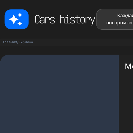
Каждая
воспроизво
Главная
/
Excalibur
Мо