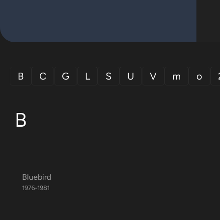
B
C
G
L
S
U
V
m
o
B
Bluebird
1976-1981