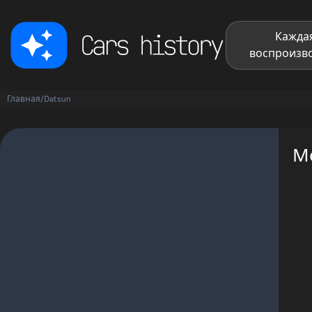
Каждая
воспроизво
Главная
/
Datsun
М