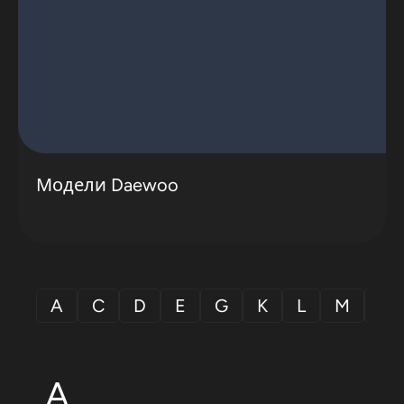
Модели Daewoo
A
C
D
E
G
K
L
M
N
A