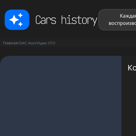
Каждая
воспроизво
Главная
/
GAC Aion
/
Hyper GT
/
I
Ко